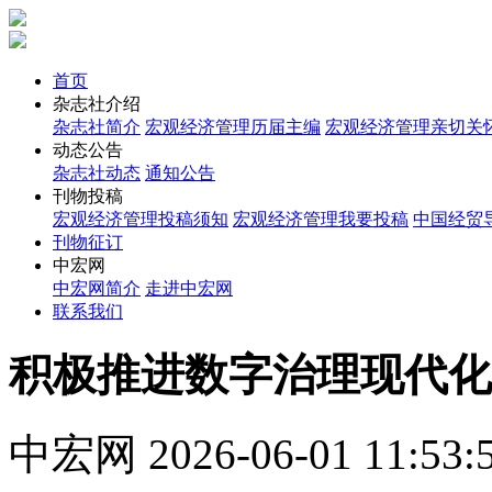
首页
杂志社介绍
杂志社简介
宏观经济管理历届主编
宏观经济管理亲切关
动态公告
杂志社动态
通知公告
刊物投稿
宏观经济管理投稿须知
宏观经济管理我要投稿
中国经贸
刊物征订
中宏网
中宏网简介
走进中宏网
联系我们
积极推进数字治理现代化
中宏网
2026-06-01 11:53: