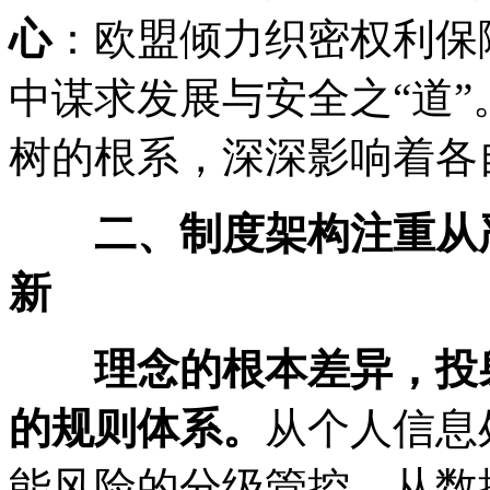
心
：欧盟倾力织密权利保
中谋求发展与安全之“道
树的根系，深深影响着各
二、制度架构注重从
新
理念的根本差异，投
的规则体系。
从个人信息
能风险的分级管控，从数