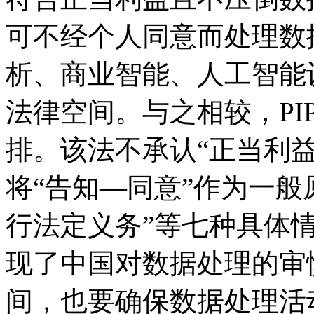
可不经个人同意而处理数
析、商业智能、人工智能
法律空间。与之相较，PI
排。该法不承认“正当利
将“告知—同意”作为一般
行法定义务”等七种具体
现了中国对数据处理的审
间，也要确保数据处理活