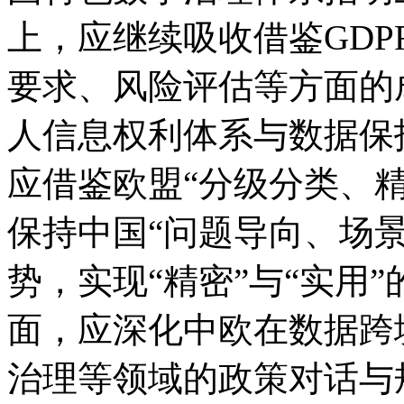
上，应继续吸收借鉴GD
要求、风险评估等方面的
人信息权利体系与数据保
应借鉴欧盟“分级分类、
保持中国“问题导向、场
势，实现“精密”与“实用
面，应深化中欧在数据跨
治理等领域的政策对话与