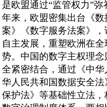
是欧盟通过“监管权力”弥
年来，欧盟密集出台《数
案》《数字服务法案》，
自主发展，重塑欧洲在全
势。中国的数字主权理念
全紧密结合，通过《中华
华人民共和国数据安全法
保护法》等基础性立法，