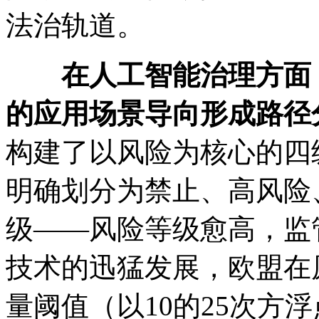
法治轨道。
在人工智能治理方面
的应用场景导向形成路径
构建了以风险为核心的四
明确划分为禁止、高风险
级——风险等级愈高，监
技术的迅猛发展，欧盟在
量阈值（以10的25次方