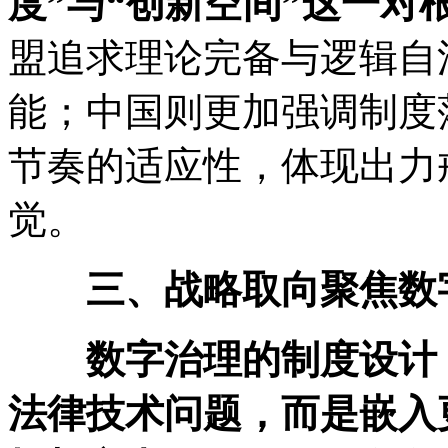
度”与“创新空间”这一
盟追求理论完备与逻辑自
能；中国则更加强调制度
节奏的适应性，体现出力
觉。
三、战略取向聚焦数
数字治理的制度设计
法律技术问题，而是嵌入